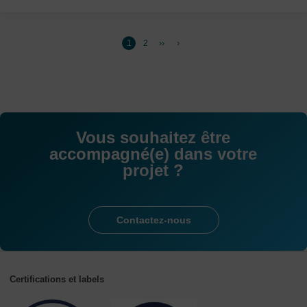
Page
1
Page
2
Page
››
Dernière
›
Pagination
suivante
page
Vous souhaitez être
accompagné(e) dans votre
projet ?
Contactez-nous
Certifications et labels