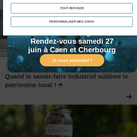
TOUT REFUSER
Portes Ouvertes !
Matinée Portes Ouvertes :
PERSONNALISER MES CHOIX
Entrez dans le game !
Rendez-vous samedi 27
juin à Caen et Cherbourg
Je veux participer !
Actualité
Quand le savoir-faire industriel sublime le
patrimoine local ! ☂️