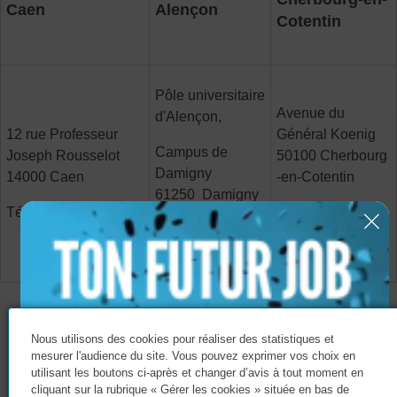
Caen
Alençon
Cotentin
Pôle universitaire
Avenue du
d'Alençon,
12 rue Professeur
Général Koenig
Campus de
Joseph Rousselot
50100 Cherbourg
Damigny
14000 Caen
-en-Cotentin
61250 Damigny
Tél : 02 31 46 77 11
Tél : 02 33 54 55
Tél : 02 33 31 27
06
56
Les rencontres
Nous utilisons des cookies pour réaliser des statistiques et
mesurer l'audience du site. Vous pouvez exprimer vos choix en
utilisant les boutons ci-après et changer d’avis à tout moment en
cliquant sur la rubrique « Gérer les cookies » située en bas de