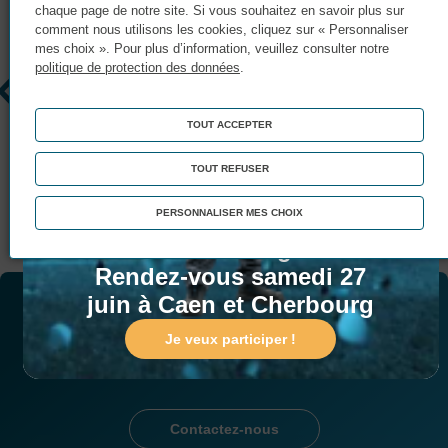
chaque page de notre site. Si vous souhaitez en savoir plus sur
comment nous utilisons les cookies, cliquez sur « Personnaliser
mes choix ». Pour plus d’information, veuillez consulter notre
politique de protection des données
.
TOUT ACCEPTER
TOUT REFUSER
Portes Ouvertes !
Matinée Portes Ouvertes :
PERSONNALISER MES CHOIX
Entrez dans le game !
Rendez-vous samedi 27
juin à Caen et Cherbourg
Vous souhaitez être
accompagné(e) dans votre
Je veux participer !
projet ?
Contactez-nous