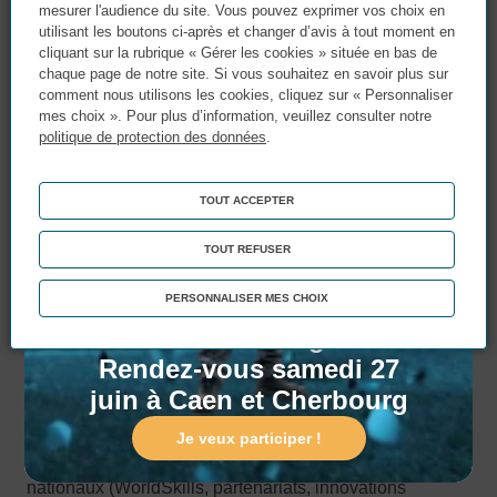
mesurer l'audience du site. Vous pouvez exprimer vos choix en
- Posture exemplaire, respect des règles, sens de la
utilisant les boutons ci-après et changer d’avis à tout moment en
sécurité et de la transmission ;
cliquant sur la rubrique « Gérer les cookies » située en bas de
- Esprit d’équipe, humour bienveillant, et envie de
chaque page de notre site. Si vous souhaitez en savoir plus sur
contribuer à la formation des talents industriels de
comment nous utilisons les cookies, cliquez sur « Personnaliser
mes choix ». Pour plus d’information, veuillez consulter notre
demain.
politique de protection des données
.
Avantages
TOUT ACCEPTER
Ce que nous offrons :
TOUT REFUSER
Portes Ouvertes !
- Un poste en CDI au sein d’un organisme reconnu pour
Matinée Portes Ouvertes
PERSONNALISER MES CHOIX
son excellence pédagogique et son ancrage industriel
fort ;
: Entrez dans le game !
- Des locaux et équipements modernes, à la hauteur de
Rendez-vous samedi 27
vos ambitions et de celles de vos apprenants ;
juin à Caen et Cherbourg
- Une équipe soudée (sans jeu de mots) qui valorise
l’innovation et la bonne humeur ;
Je veux participer !
La possibilité de participer à des projets régionaux et
nationaux (WorldSkills, partenariats, innovations