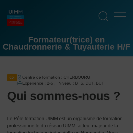
Aller
Panneau de gestion des cookies
au
contenu
principal
Formateur(trice) en
Chaudronnerie & Tuyauterie H/F
Centre de formation : CHERBOURG
CDI
Expérience : 2-5
Niveau : BTS, DUT, BUT
Qui sommes-nous ?
Le Pôle formation UIMM est un organisme de formation
professionnelle du réseau UIMM, acteur majeur de la
formation technique industrielle en Normandie. Nous