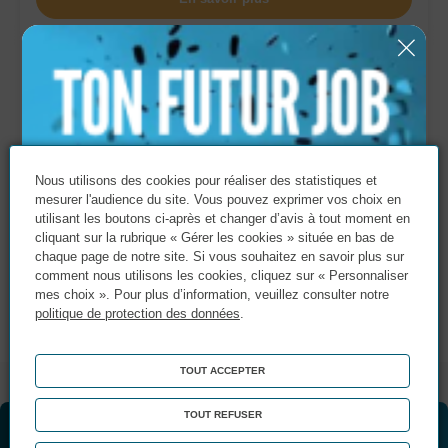
ALTERNANCE
CQPM Technicien.ne en
industrialisation et en amélioration de
procédés
Organisation - Performance
Nous utilisons des cookies pour réaliser des statistiques et
mesurer l'audience du site. Vous pouvez exprimer vos choix en
60 mois / 420 heures
utilisant les boutons ci-après et changer d’avis à tout moment en
CAEN, CHERBOURG
cliquant sur la rubrique « Gérer les cookies » située en bas de
chaque page de notre site. Si vous souhaitez en savoir plus sur
S’inscrire
comment nous utilisons les cookies, cliquez sur « Personnaliser
mes choix ». Pour plus d’information, veuillez consulter notre
En savoir plus
politique de protection des données
.
TOUT ACCEPTER
TOUT REFUSER
Portes Ouvertes !
Vous souhaitez être