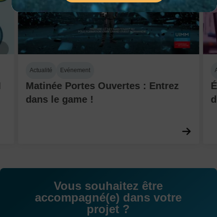
Actualité
Evénement
A
M
Matinée Portes Ouvertes : Entrez
É
dans le game !
d
En sa
Vous souhaitez être
accompagné(e) dans votre
projet ?