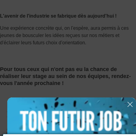
L'avenir de l'industrie se fabrique dès aujourd'hui !
Une expérience concrète qui, on l'espère, aura permis à ces
jeunes de bousculer les idées reçues sur nos métiers et
d'éclairer leurs futurs choix d'orientation.
Pour tous ceux qui n'ont pas eu la chance de
réaliser leur stage au sein de nos équipes, rendez-
vous l'année prochaine !
Les stages en images