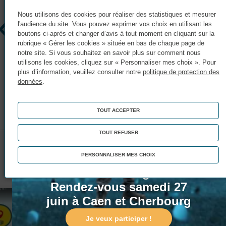
Nous utilisons des cookies pour réaliser des statistiques et mesurer
l'audience du site. Vous pouvez exprimer vos choix en utilisant les
boutons ci-après et changer d’avis à tout moment en cliquant sur la
rubrique « Gérer les cookies » située en bas de chaque page de
notre site. Si vous souhaitez en savoir plus sur comment nous
utilisons les cookies, cliquez sur « Personnaliser mes choix ». Pour
plus d’information, veuillez consulter notre
politique de protection des
données
.
TOUT ACCEPTER
Publié le 14 avril 2026
TOUT REFUSER
Portes Ouvertes !
Matinée Portes Ouvertes :
PERSONNALISER MES CHOIX
Ces actualités pourraient vous intéresser
Entrez dans le game !
Rendez-vous samedi 27
juin à Caen et Cherbourg
Je veux participer !