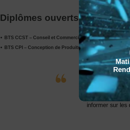
Diplômes ouverts sur le cam
BTS CCST – Conseil et Commercialisation de Solutions 
BTS CPI – Conception de Produits Industriels
Mati
Rend
B
Que vous soyez 
industrielle,
le
informer sur les 