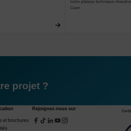
notre plateau technique chaudro
Caen.
En savoir plus
e projet ?
ation
Rejoignez-nous sur
Certi
 et brochures
ités