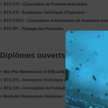
BTS CPI – Conception de Produits Industriels
BTS ATI – Assistance Technique d’Ingénieur
BTS CRSA – Conception et Réalisation de Systèmes Au
BTS PP – Pilotage des Procédés
Diplômes ouverts sur le cam
Bac Pro Maintenance et Efficacité Énergétique (MEE)
BTS ATI – Assistance Technique d’Ingénieur
BTS CPI – Conception de Produits Industriels
Bachelor Ressources Humaines