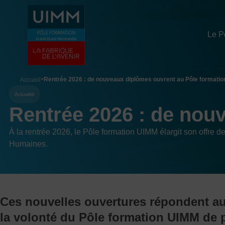
Aller
Panneau de gestion des cookies
au
contenu
Le P
principal
breadcrumb
Rentrée 2026 : de nouveaux diplômes ouvrent au Pôle formatio
Accueil
Actualité
Rentrée 2026 : de nou
À la rentrée 2026, le Pôle formation UIMM élargit son offre
Humaines.
Ces nouvelles ouvertures répondent aux
la volonté du Pôle formation UIMM de p