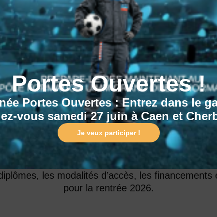
pus d’Alençon
Techniques
Portes Ouvertes !
née Portes Ouvertes : Entrez dans le g
ez-vous samedi 27 juin à Caen et Cher
esoin d’informations ou d’un accompagnement
Je veux participer !
: futur apprenant, salarié en évolution ou reconver
s équipes du Pôle formation UIMM sont disponi
diplômes, les modalités d’accès, les financements e
pour la rentrée 2026.