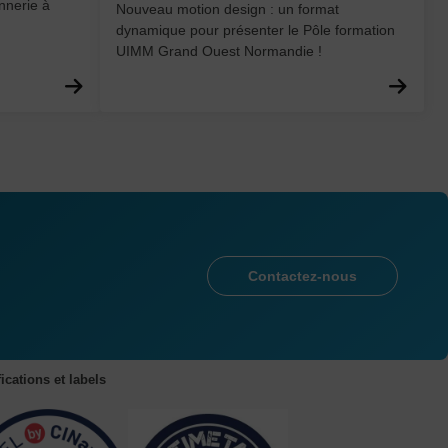
nnerie à
Nouveau motion design : un format
dynamique pour présenter le Pôle formation
UIMM Grand Ouest Normandie !
En savoir plus
En 
Contactez-nous
fications et labels