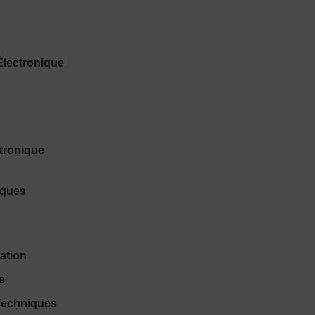
Électronique
ctronique
iques
ation
e
Techniques