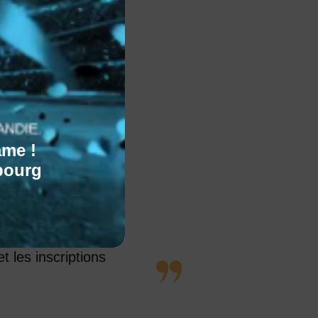
ame !
bourg
 ?
sion, entreprise
bles
pour vous
t les inscriptions