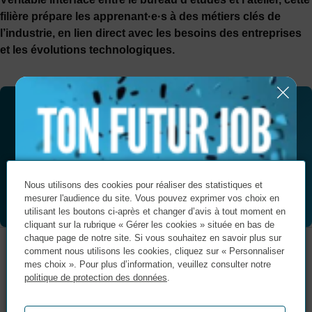
filière prépare les apprenant·e·s à des métiers clés de
l’industrie, en lien direct avec les besoins des entreprises
et les évolutions technologiques.
Vous souhaitez être
accompagné(e) dans votre
projet ?
Nous utilisons des cookies pour réaliser des statistiques et
Contactez-nous
mesurer l'audience du site. Vous pouvez exprimer vos choix en
utilisant les boutons ci-après et changer d’avis à tout moment en
cliquant sur la rubrique « Gérer les cookies » située en bas de
chaque page de notre site. Si vous souhaitez en savoir plus sur
comment nous utilisons les cookies, cliquez sur « Personnaliser
Certifications et labels
mes choix ». Pour plus d’information, veuillez consulter notre
politique de protection des données
.