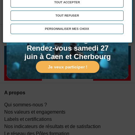
TOUT ACCEPTER
TOUT REFUSER
Portes Ouvertes !
Matinée Portes Ouvertes
PERSONNALISER MES CHOIX
Nos partenaires
: Entrez dans le game !
Rendez-vous samedi 27
juin à Caen et Cherbourg
Je veux participer !
A propos
Qui sommes-nous ?
Nos valeurs et engagements
Labels et certifications
Nos indicateurs de résultats et de satisfaction
Le réseau des Pôles formation