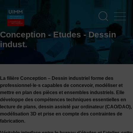
Aller
Panneau de gestion des cookies
au
contenu
principal
Conception - Etudes - Dessin
indust.
La filière Conception – Dessin industriel forme des
professionnel·le·s capables de concevoir, modéliser et
mettre en plan des pièces et ensembles industriels. Elle
développe des compétences techniques essentielles en
lecture de plans, dessin assisté par ordinateur (CAO/DAO),
modélisation 3D et prise en compte des contraintes de
fabrication.
Véritable interface entre le bureau d’études et l’atelier, cette