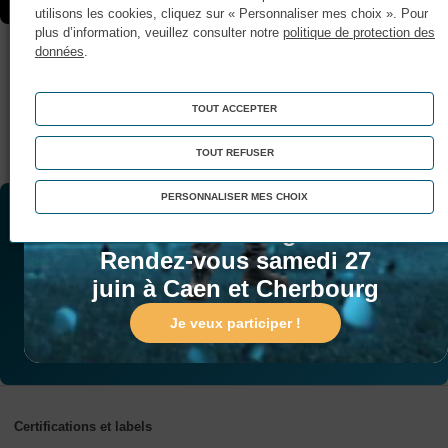
utilisons les cookies, cliquez sur « Personnaliser mes choix ». Pour
plus d’information, veuillez consulter notre
politique de protection des
données
.
TOUT ACCEPTER
TOUT REFUSER
Portes Ouvertes !
Matinée Portes Ouvertes :
PERSONNALISER MES CHOIX
Vous souhaitez être
Entrez dans le game !
accompagné(e) dans votre
Rendez-vous samedi 27
projet ?
juin à Caen et Cherbourg
Je veux participer !
Contactez-nous
Certifications et labels