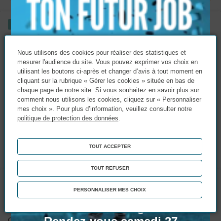
ALTERNANCE
CAP Réalisations Industrielles en
Chaudronnerie ou Soudage
Nous utilisons des cookies pour réaliser des statistiques et
Chaudronnerie - Tuyauterie - Soudage
mesurer l'audience du site. Vous pouvez exprimer vos choix en
utilisant les boutons ci-après et changer d’avis à tout moment en
cliquant sur la rubrique « Gérer les cookies » située en bas de
Niveau d’accès :
3ème
chaque page de notre site. Si vous souhaitez en savoir plus sur
comment nous utilisons les cookies, cliquez sur « Personnaliser
24 mois / 800 heures
mes choix ». Pour plus d’information, veuillez consulter notre
CAEN, CHERBOURG
politique de protection des données
.
S’inscrire
TOUT ACCEPTER
En savoir plus
TOUT REFUSER
Portes Ouvertes !
ALTERNANCE
Matinée Portes Ouvertes
PERSONNALISER MES CHOIX
CAP Réalisations Industrielles en
: Entrez dans le game !
Chaudronnerie ou Soudage
Chaudronnerie - Tuyauterie - Soudage