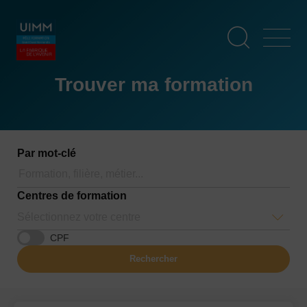
Aller
Panneau de gestion des cookies
au
contenu
principal
Trouver ma formation
Par mot-clé
Centres de formation
Sélectionnez votre centre
CPF
Rechercher