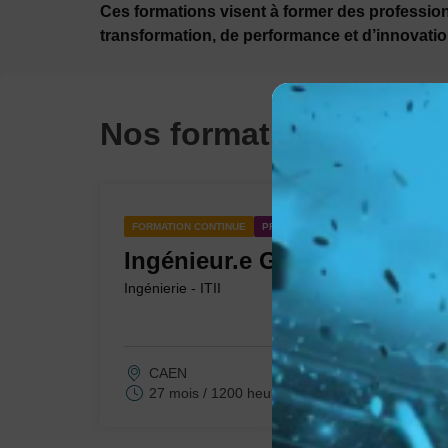
Ces formations visent à former des profession
transformation, de performance et d’innovatio
Nos formations
FORMATION CONTINUE
PRÉSENTIEL
Ingénieur.e Génie Industriel
Ingénierie - ITII
CAEN
27 mois / 1200 heures
Présentiel