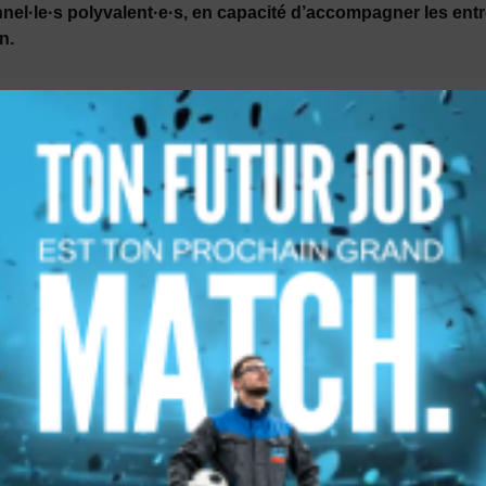
nel·le·s polyvalent·e·s, en capacité d’accompagner les entr
n.
Formation continue