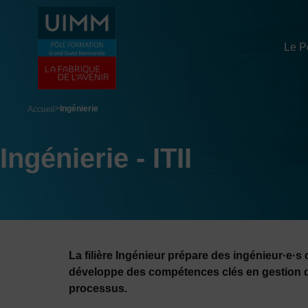
Aller
Panneau de gestion des cookies
au
contenu
Le P
principal
breadcrumb
Ingénierie
Accueil
Ingénierie - ITII
La filière Ingénieur prépare des ingénieur·e·s 
développe des compétences clés en gestion de 
processus.