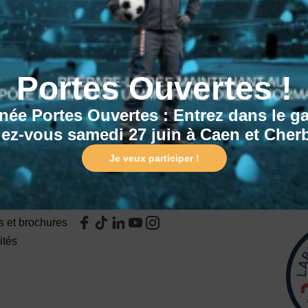
Portes Ouvertes !
née Portes Ouvertes : Entrez dans le g
ez-vous samedi 27 juin à Caen et Cher
e projet ?
Je veux participer !
ation
Rejoignez-nous sur
Certi
 et brochures
ités