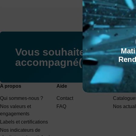
Vous souhaitez être
Mati
Rend
accompagné(e) dans votr
A propos
Aide
Communic
Qui sommes-nous ?
Contact
Catalogues
Nos valeurs et
FAQ
Nos actual
engagements
Labels et certifications
Nos indicateurs de