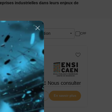
eprises industrielles dans leurs enjeux de
Centre de formation
CPF
Tarif :
Nous consulter
Nous contacter
En savoir plus